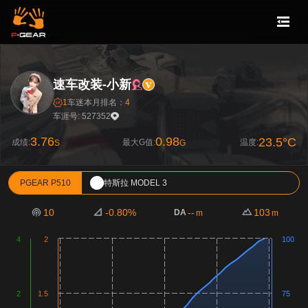
速车改装-小新
1
车迷
本月排名：
4
车涯号: 527352
3.76
0.98
23.5°C
成绩:
最大G值:
温度:
S
G
PGEAR P510
特斯拉 MODEL 3
10
-0.80%
--
103
DA
m
m
4
2
100
2
1.5
75