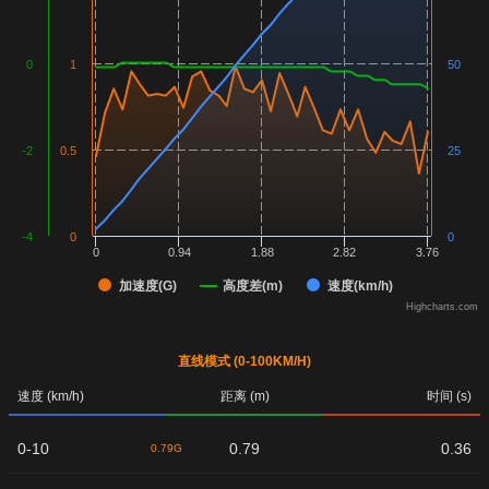
0
1
50
-2
0.5
25
-4
0
0
0
0.94
1.88
2.82
3.76
加速度(G)
高度差(m)
速度(km/h)
Highcharts.com
直线模式 (0-100KM/H)
速度 (km/h)
距离 (m)
时间 (s)
0-10
0.79
0.36
0.79G