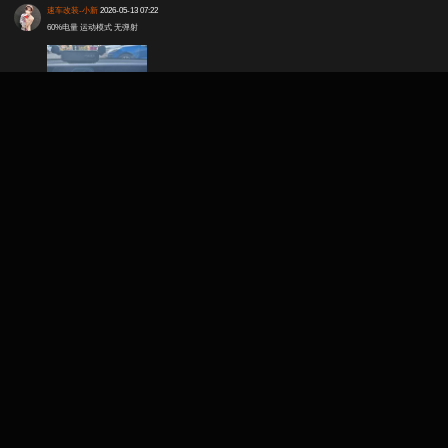
速车改装-小新
2026-05-13 07:22
60%电量 运动模式 无弹射
0
发送
默认顺
时间序
序
暂无评论