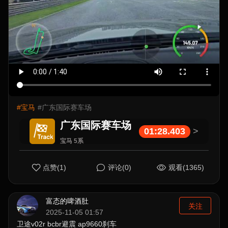
#宝马
#广东国际赛车场
广东国际赛车场
01:28.403
>
宝马 5系
点赞(1)
评论(0)
观看(1365)
富态的啤酒肚
关注
2025-11-05 01:57
卫途v02r bcbr避震 ap9660刹车