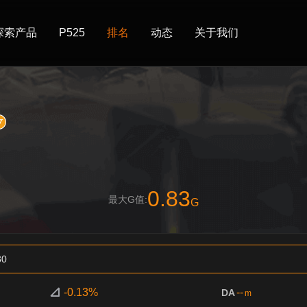
探索产品
P525
排名
动态
关于我们
0.83
最大G值:
G
30
-0.13%
--
DA
m