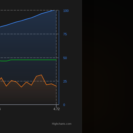
100
75
50
25
0
4
4.72
Highcharts.com