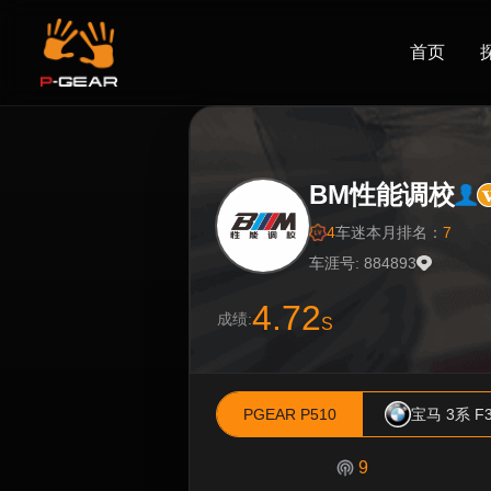
首页
BM性能调校
4
车迷
本月排名：
7
车涯号: 884893
4.72
成绩:
S
PGEAR P510
宝马 3系 F
9