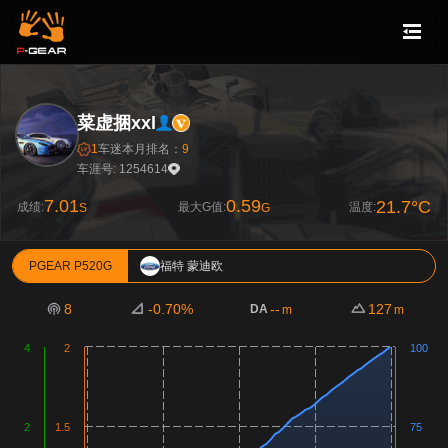
菜虚捆xxl
1
车迷
本月排名：
9
车涯号: 1254614
7.01
0.59
21.7°C
成绩:
最大G值:
温度:
S
G
PGEAR P520G
福特 蒙迪欧
8
-0.70%
--
127
DA
m
m
4
2
100
2
1.5
75