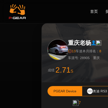
首页
重庆老杨
13
车迷
本月排名：
8
车涯号: 28905
重庆
2.71
成绩:
S
PGEAR Device
奥迪 RS3
7