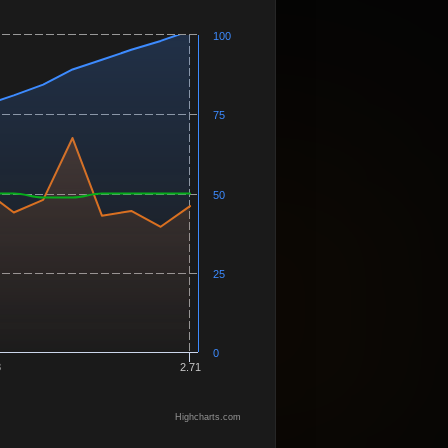
100
75
50
25
0
3
2.71
Highcharts.com