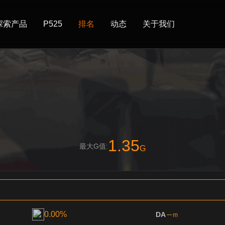
探索产品
P525
排名
动态
关于我们
1.35
最大G值:
G
0.00%
--
DA
m