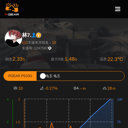
林7.
1
车迷
本月排名：
10
车涯号: 1247597
2.33
1.48
22.3°C
成绩:
最大G值:
温度:
S
G
PGEAR P520G
龟五 龟五
10
-0.27%
--
28
DA
m
m
4
2
100
2
1.5
75