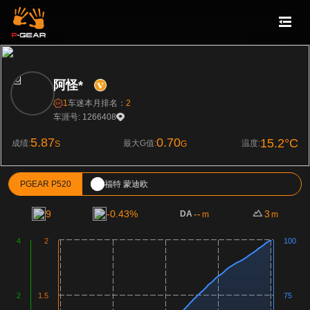
阿怪*
1
车迷
本月排名：
2
车涯号: 1266408
5.87
0.70
15.2°C
成绩:
最大G值:
温度:
S
G
PGEAR P520
福特 蒙迪欧
9
-0.43%
--
3
DA
m
m
4
2
100
2
1.5
75