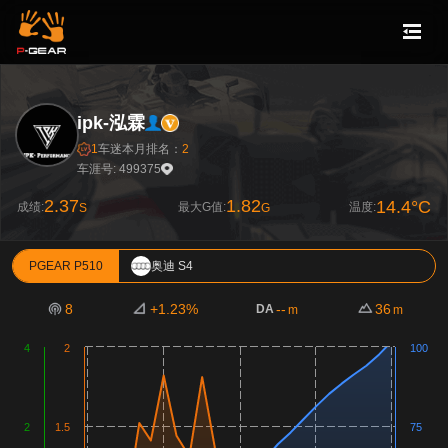
ipk-泓霖
1
车迷
本月排名：
2
车涯号: 499375
2.37
1.82
14.4°C
成绩:
最大G值:
温度:
S
G
PGEAR P510
奥迪 S4
8
+1.23%
--
36
DA
m
m
4
2
100
2
1.5
75