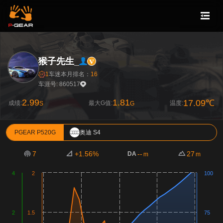
猴子先生_
1
车迷
本月排名：
16
车涯号: 860517
2.99
1.81
17.09℃
成绩:
最大G值:
温度:
S
G
PGEAR P520G
奥迪 S4
7
+1.56%
--
27
DA
m
m
4
2
100
2
1.5
75