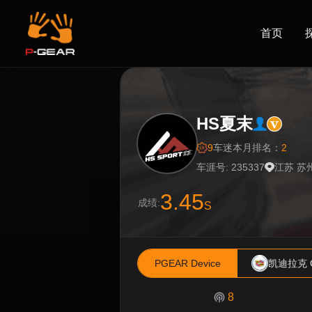
首页
HS夏末
9
车迷
本月排名：
2
车涯号: 235337
江苏 苏
3.45
成绩:
S
PGEAR Device
凯迪拉克 
8