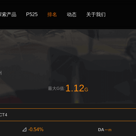
探索产品
P525
排名
动态
关于我们
州
1.12
最大G值:
G
CT4
-0.54%
--
DA
m