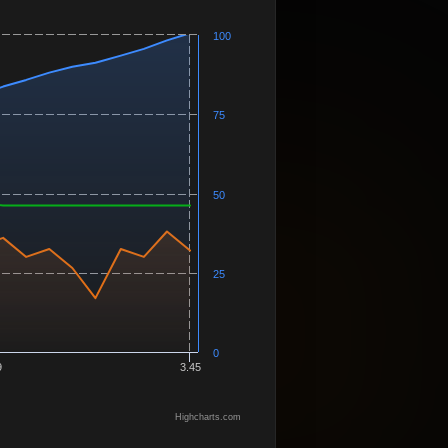
100
75
50
25
0
9
3.45
Highcharts.com