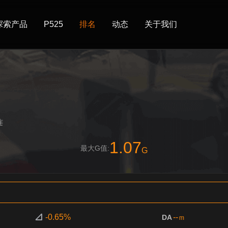
探索产品
P525
排名
动态
关于我们
连
1.07
最大G值:
G
-0.65%
--
DA
m