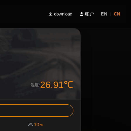
download
账户
EN
|
CN
26.91℃
温度:
10
m