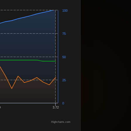
100
75
50
25
0
9
3.72
Highcharts.com