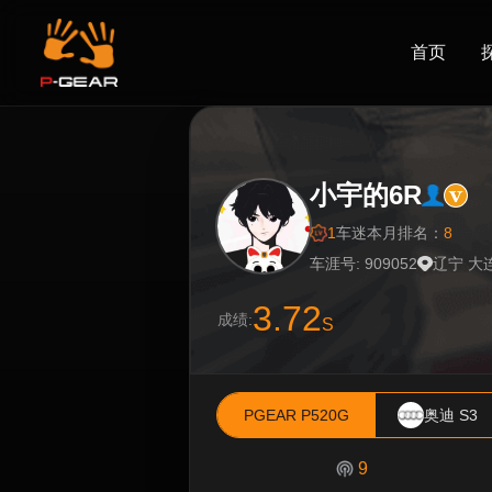
首页
小宇的6R
1
车迷
本月排名：
8
车涯号: 909052
辽宁 大
3.72
成绩:
S
PGEAR P520G
奥迪 S3
9