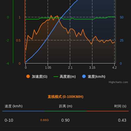
0
1
50
-2
0.5
25
-4
0
0
0
1.05
2.1
3.15
4.2
加速度(G)
高度差(m)
速度(km/h)
Highcharts.com
直线模式 (0-100KM/H)
速度 (km/h)
距离 (m)
时间 (s)
0-10
0.90
0.43
0.66G