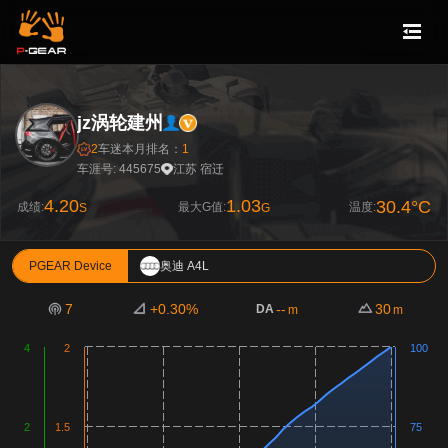
jz涡轮建州
2
车迷
本月排名：
1
车涯号: 445675
江苏 宿迁
4.20
1.03
30.4°C
成绩:
最大G值:
温度:
S
G
PGEAR Device
奥迪 A4L
7
+0.30%
--
30
DA
m
m
4
2
100
2
1.5
75