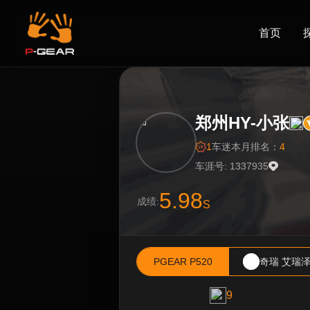
首页
郑州HY-小张
1
车迷
本月排名：
4
车涯号: 1337935
5.98
成绩:
S
PGEAR P520
奇瑞 艾瑞泽
9