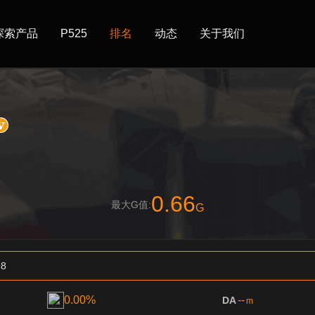
探索产品
P525
排名
动态
关于我们
0.66
最大G值:
G
8
0.00%
--
DA
m