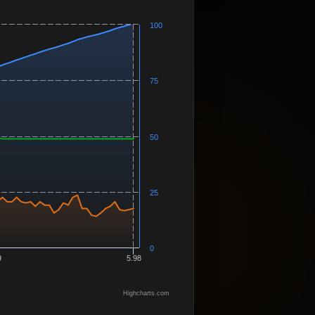
100
75
50
25
0
9
5.98
Highcharts.com