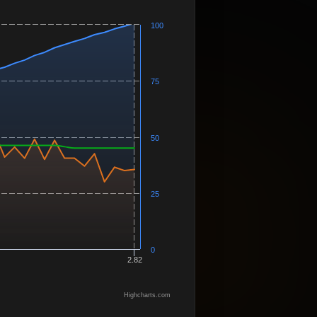
100
75
50
25
0
1
2.82
Highcharts.com