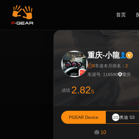
首页
重庆-小龍
8
车迷
本月排名：
2
车涯号: 116590
重庆
2.82
成绩:
S
PGEAR Device
奥迪 S3
10