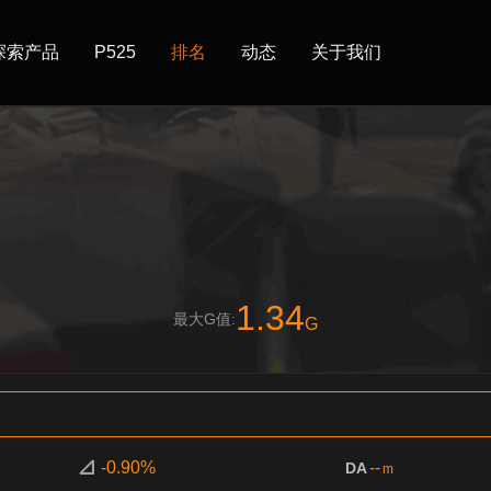
探索产品
P525
排名
动态
关于我们
1.34
最大G值:
G
-0.90%
--
DA
m