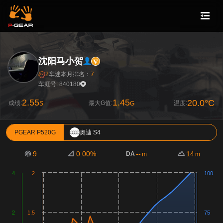
沈阳马小贺
2
车迷
本月排名：
7
车涯号: 840180
2.55
1.45
20.0°C
成绩:
最大G值:
温度:
S
G
PGEAR P520G
奥迪 S4
9
0.00%
--
14
DA
m
m
4
2
100
2
1.5
75