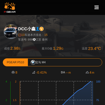
DCC小鑫
13
车迷
本月排名：
15
车涯号: 998
江苏 泰州
2.98
1.29
23.4°C
成绩:
最大G值:
温度:
S
G
PGEAR P510
宝马 M4
8
-0.41%
--
4
DA
m
m
4
2
100
2
1.5
75