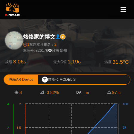
烙烙家的博文
1
车迷
本月排名：
2
车涯号: 826176
河南 郑州
3.06
1.19
31.5°C
成绩:
最大G值:
温度:
S
G
PGEAR Device
特斯拉 MODEL S
8
-0.82%
--
97
DA
m
m
4
2
100
2
1.5
75