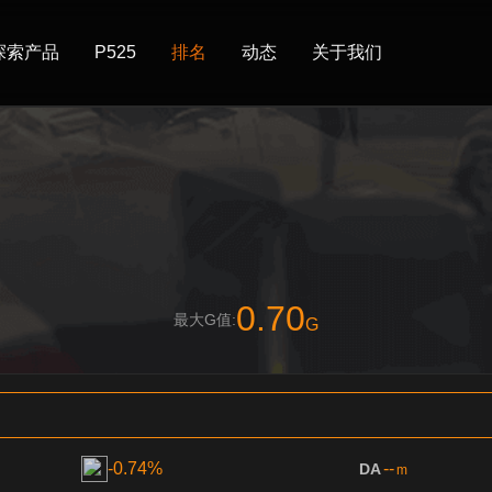
探索产品
P525
排名
动态
关于我们
0.70
最大G值:
G
-0.74%
--
DA
m