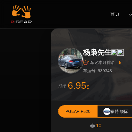
首页
杨枭先生
1
车迷
本月排名：
5
车涯号: 939348
6.95
成绩:
S
PGEAR P520
福特 锐际
10