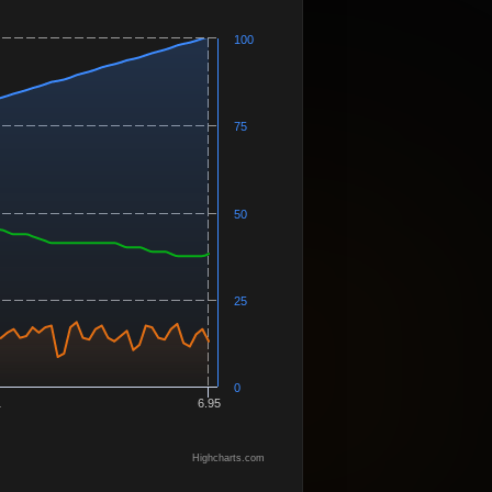
100
75
50
25
0
1
6.95
Highcharts.com