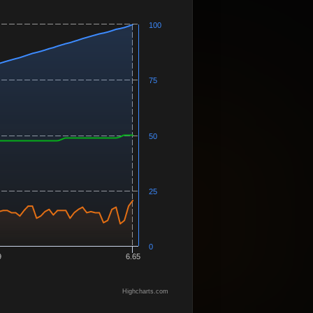
100
75
50
25
0
9
6.65
Highcharts.com