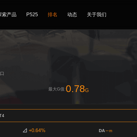
探索产品
P525
排名
动态
关于我们
海口
0.78
最大G值:
G
T4
+0.64%
--
DA
m