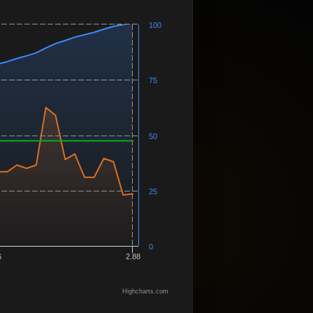
100
75
50
25
0
6
2.88
Highcharts.com