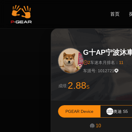
首页
G十AP宁波沐
2
车迷
本月排名：
11
车涯号: 1012721
2.88
成绩:
S
PGEAR Device
奥迪 S5
10