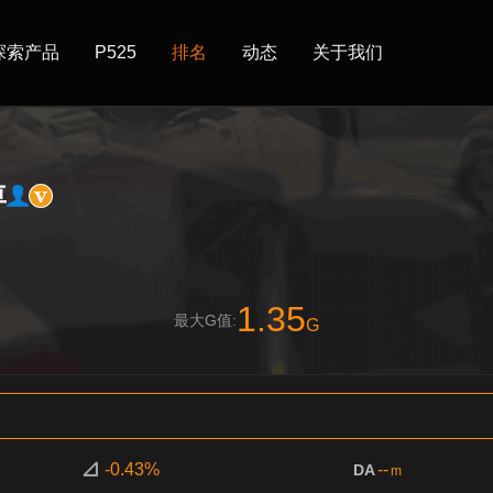
探索产品
P525
排名
动态
关于我们
車
1.35
最大G值:
G
-0.43%
--
DA
m