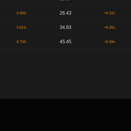
26.43
0.90G
+0.32s
34.93
0.81G
+0.35s
45.45
0.73G
+0.39s
默认顺序
时间序