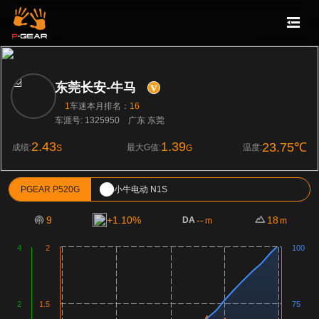
东莞长安-牛马
1
车迷
本月排名：
16
车涯号: 1325950
广东 东莞
2.43
1.39
23.75℃
成绩:
最大G值:
温度:
S
G
PGEAR P520G
小牛电动 N1S
9
+1.10%
--
18
DA
m
m
4
2
100
2
1.5
75