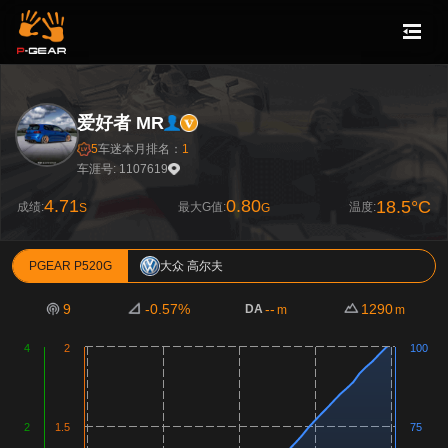
爱好者 MR
5
车迷
本月排名：
1
车涯号: 1107619
4.71
0.80
18.5°C
成绩:
最大G值:
温度:
S
G
PGEAR P520G
大众 高尔夫
9
-0.57%
--
1290
DA
m
m
4
2
100
2
1.5
75