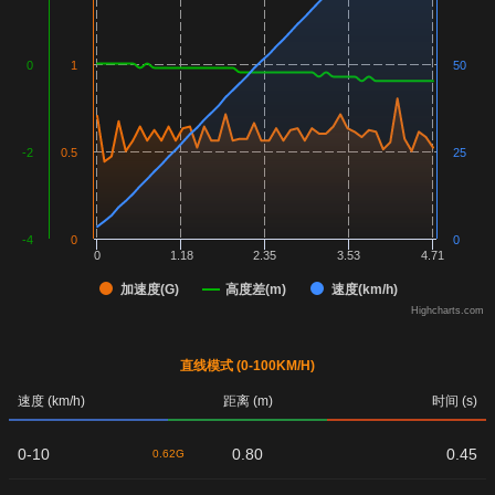
0
1
50
-2
0.5
25
-4
0
0
0
1.18
2.35
3.53
4.71
加速度(G)
高度差(m)
速度(km/h)
Highcharts.com
直线模式 (0-100KM/H)
速度 (km/h)
距离 (m)
时间 (s)
0-10
0.80
0.45
0.62G