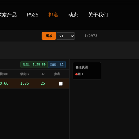
探索产品
P525
排名
动态
关于我们
播放
1/2973
最佳: 1:58.89
当前: L1
赛道视图
横向G
纵向G
HZ
参考
圈 1
0.66
1.35
25