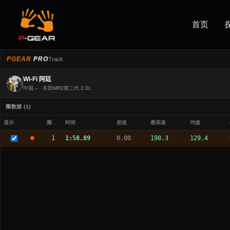
首页
PGEAR
PRO
Track
Wi-Fi 阿廷
中国.-- · 丰田MR2第二代 2.0L
圈数据 (1)
显示
圈
时间
差值
最高速
均速
1
1:58.89
0.00
198.3
129.4