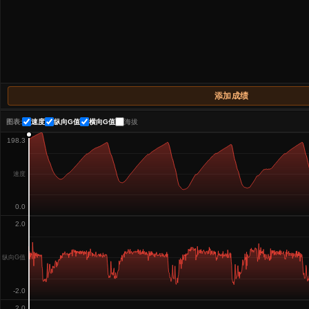
添加成绩
图表:
速度
纵向G值
横向G值
海拔
198.3
速度
0.0
2.0
纵向G值
-2.0
2.0