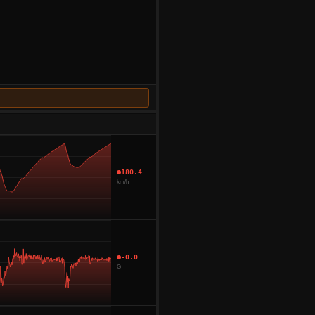
180.4
km/h
-0.0
G