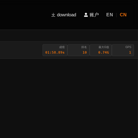
download
账户
EN
|
CN
成绩
排名
最大G值
GPS
01:58.89s
10
0.74G
1