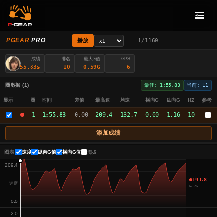
PGEAR
PRO
播放
1/1160
吾吃鱼
成绩
排名
最大G值
GPS
01:55.83s
10
0.59G
6
中国.广东 · 大众高尔夫进口17款 2.0TSI R
圈数据 (1)
最佳: 1:55.83
当前: L1
显示
圈
时间
差值
最高速
均速
横向G
纵向G
HZ
参考
1
1:55.83
0.00
209.4
132.7
0.00
1.16
10
添加成绩
图表:
速度
纵向G值
横向G值
海拔
209.4
193.8
速度
km/h
0.0
2.0