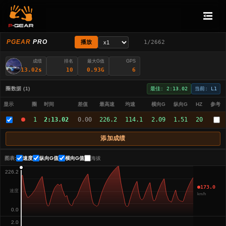
PGEAR
PRO
播放
1/2662
站站
成绩
排名
最大G值
GPS
02:13.02s
10
0.93G
6
中国.-- · 宝马M421款 M4 xDrive
圈数据 (1)
最佳: 2:13.02
当前: L1
显示
圈
时间
差值
最高速
均速
横向G
纵向G
HZ
参考
1
2:13.02
0.00
226.2
114.1
2.09
1.51
20
添加成绩
图表:
速度
纵向G值
横向G值
海拔
226.2
173.0
速度
km/h
0.0
2.0