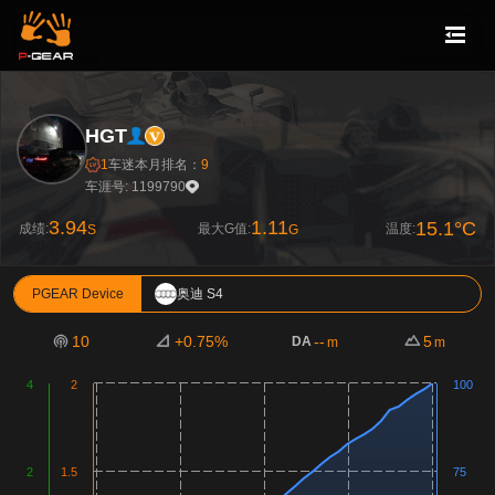
HGT
1
车迷
本月排名：
9
车涯号: 1199790
3.94
1.11
15.1°C
成绩:
最大G值:
温度:
S
G
PGEAR Device
奥迪 S4
10
+0.75%
--
5
DA
m
m
4
2
100
2
1.5
75