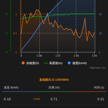
0
1
50
-2
0.5
25
-4
0
0
0
0.98
1.97
2.96
3.94
加速度(G)
高度差(m)
速度(km/h)
Highcharts.com
直线模式 (0-100KM/H)
速度 (km/h)
距离 (m)
时间 (s)
0-10
0.71
0.31
0.93G