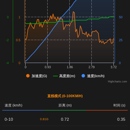
0
1
50
-2
0.5
25
-4
0
0
0
0.93
1.86
2.79
3.72
加速度(G)
高度差(m)
速度(km/h)
Highcharts.com
直线模式 (0-100KM/H)
速度 (km/h)
距离 (m)
时间 (s)
0-10
0.72
0.35
0.81G