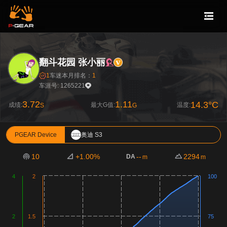
翻斗花园 张小丽
1
车迷
本月排名：
1
车涯号: 1265221
3.72
1.11
14.3°C
成绩:
最大G值:
温度:
S
G
PGEAR Device
奥迪 S3
10
+1.00%
--
2294
DA
m
m
4
2
100
2
1.5
75