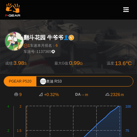
翻斗花园 牛爷爷
1
车迷
本月排名：
6
车涯号: 1137365
3.98
0.99
13.6°C
成绩:
最大G值:
温度:
S
G
PGEAR P520
奥迪 RS3
9
+0.32%
--
2326
DA
m
m
4
2
100
2
1.5
75