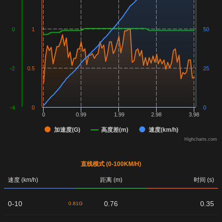
0
1
50
-2
0.5
25
-4
0
0
0
0.99
1.99
2.98
3.98
加速度(G)
高度差(m)
速度(km/h)
Highcharts.com
直线模式 (0-100KM/H)
速度 (km/h)
距离 (m)
时间 (s)
0-10
0.76
0.35
0.81G