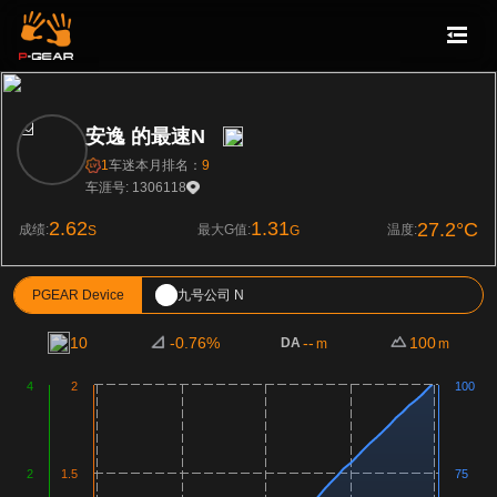
安逸 的最速N
1
车迷
本月排名：
9
车涯号: 1306118
2.62
1.31
27.2°C
成绩:
最大G值:
温度:
S
G
PGEAR Device
九号公司 N
10
-0.76%
--
100
DA
m
m
4
2
100
2
1.5
75